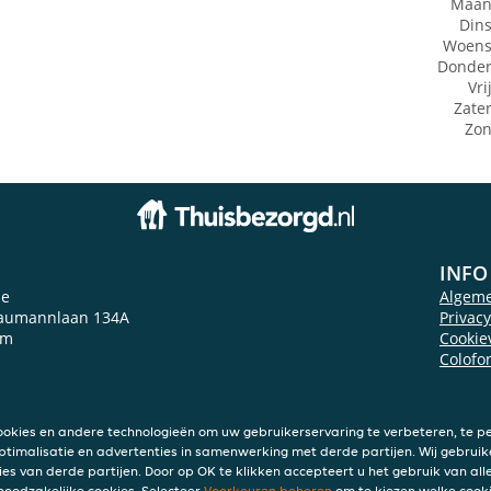
Maan
Din
Woens
Donde
Vri
Zate
Zo
INFO
ie
Algem
aumannlaan 134A
Privac
am
Cookie
Colofo
ookies en andere technologieën om uw gebruikerservaring te verbeteren, te pe
ptimalisatie en advertenties in samenwerking met derde partijen. Wij gebruik
ies van derde partijen. Door op OK te klikken accepteert u het gebruik van alle
 noodzakelijke cookies. Selecteer
Voorkeuren beheren
om te kiezen welke cooki