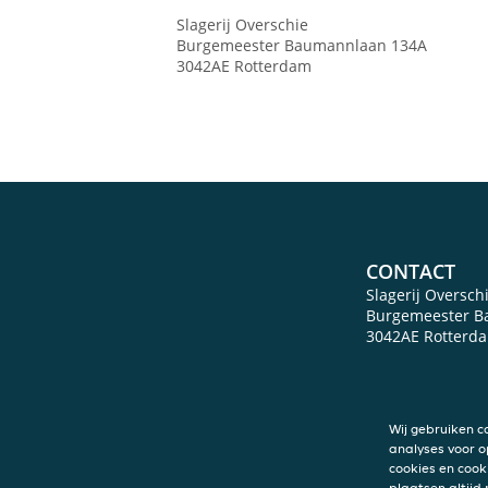
Slagerij Overschie
Burgemeester Baumannlaan 134A
3042AE
Rotterdam
CONTACT
Slagerij Oversch
Burgemeester B
3042AE
Rotterd
Wij gebruiken c
analyses voor o
cookies en cook
plaatsen altijd